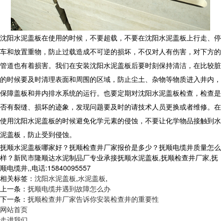
沈阳水泥盖板在使用的时候，不要超载，不要在沈阳水泥盖板上行走、停
车和放置重物，防止过载造成不可逆的损坏，不仅对人有伤害，对下方的
管道也有着损害。我们在安装沈阳水泥盖板后要时刻保持清洁，在比较脏
的时候要及时清理表面和周围的区域，防止尘土、杂物等物质进入井内，
保障盖板和井内排水系统的运行。也要定期对沈阳水泥盖板检查，检查是
否有裂缝、损坏的迹象，发现问题要及时的请技术人员更换或者维修。在
使用沈阳水泥盖板的时候避免化学元素的侵蚀，不要让化学物品接触到水
泥盖板，防止受到侵蚀。
抚顺水泥盖板哪家好？抚顺检查井厂家报价是多少？抚顺电缆井质量怎么
样？新民市隆顺达水泥制品厂专业承接抚顺水泥盖板,抚顺检查井厂家,抚
顺电缆井,,电话:15840095557
相关标签：
沈阳水泥盖板
,
水泥盖板
,
上一条：
抚顺电缆井遇到故障怎么办
下一条：
抚顺检查井厂家告诉你安装检查井的重要性
网站首页
走进我们